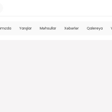
ımızda
Yarışlar
Məhsullar
Xəbərlər
Qalereya