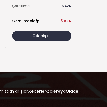
Çatdırılma:
5
AZN
Cəmi məbləğ:
5
AZN
Ödəniş et
mızda
Yarışlar
Xəbərlər
Qalereya
Əlaqə