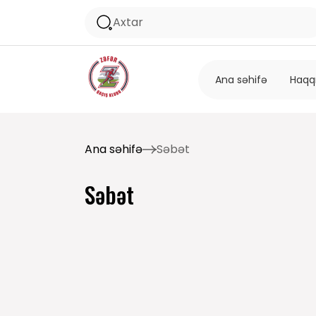
Ana səhifə
Haqq
Ana səhifə
Səbət
Səbət