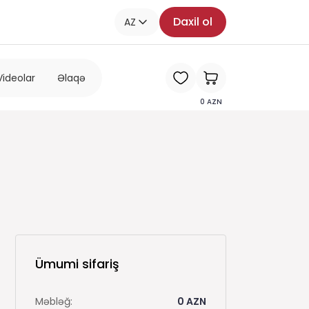
Daxil ol
AZ
Videolar
Əlaqə
0
AZN
Ümumi sifariş
Məbləğ:
0
AZN