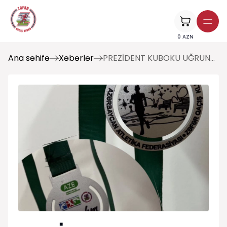
0
AZN
Ana səhifə
Xəbərlər
PREZİDENT KUBOKU UĞRUNDA QUBA MARAFONU 42.2 km marafon yarışına 48 saatdan az vaxt qaldı