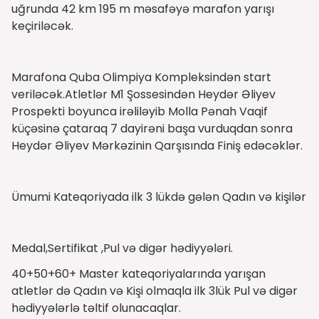
uğrunda 42 km 195 m məsafəyə marafon yarışı
keçiriləcək.
Marafona Quba Olimpiya Kompleksindən start
veriləcək.Atletlər M1 Şossesindən Heydər Əliyev
Prospekti boyunca irəliləyib Molla Pənah Vaqif
küçəsinə çataraq 7 dayirəni başa vurduqdan sonra
Heydər Əliyev Mərkəzinin Qarşısında Finiş edəcəklər.
Ümumi Kateqoriyada ilk 3 lükdə gələn Qadın və kişilər
Medal,Sertifikat ,Pul və digər hədiyyələri.
40+50+60+ Master kateqoriyalarında yarışan
atletlər də Qadın və Kişi olmaqla ilk 3lük Pul və digər
hədiyyələrlə təltif olunacaqlar.