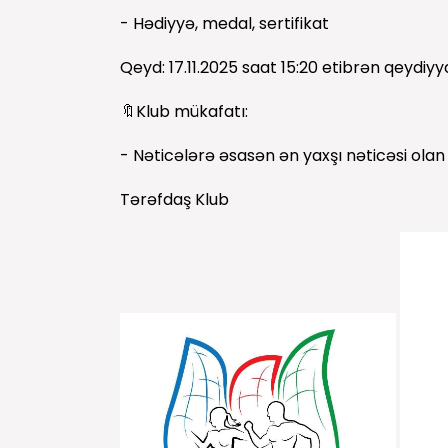
- Hədiyyə, medal, sertifikat
Qeyd: 17.11.2025 saat 15:20 etibrən qeydiyy
🔖Klub mükafatı:
- Nəticələrə əsasən ən yaxşı nəticəsi ola
Tərəfdaş Klub