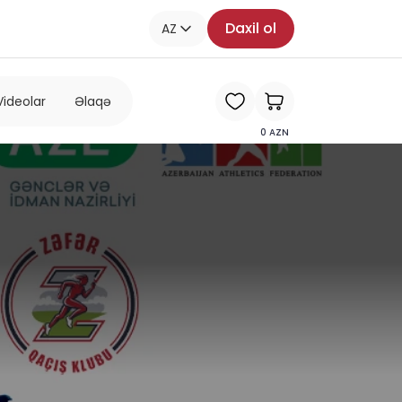
Daxil ol
AZ
Videolar
Əlaqə
0
AZN