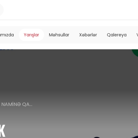
ımızda
Yarışlar
Məhsullar
Xəbərlər
Qalereya
PARLAQ GƏLƏCƏK NAMİNƏ QAÇ - HYUNDAI RUN
K