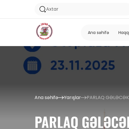
Ana səhifə
Haqq
Ana səhifə
Yarışlar
PARLAQ GƏLƏCƏ