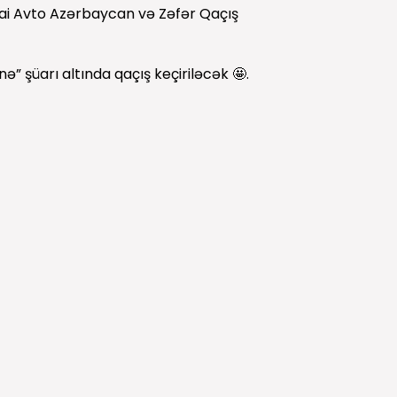
dai Avto Azərbaycan və Zəfər Qaçış
ə” şüarı altında qaçış keçiriləcək 🤩.