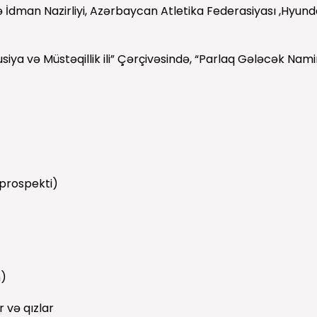
 İdman Nazirliyi, Azərbaycan Atletika Federasiyası ,Hyun
iya və Müstəqillik ili” Çərçivəsində, “Parlaq Gələcək Namin
prospekti)
n)
r və qızlar