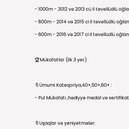
- 1000m - 2012 və 2013 cü il təvəllüdlü oğla
- 800m - 2014 və 2015 ci il təvəllüdlü oğlan
- 600m - 2016 və 2017 ci il təvəllüdlü oğlan
🏆Mükafatlar (ilk 3 yer)
🔖Ümumi Kateqoriya,40+,50+,60+ :
- Pul Mükafatı ,hədiyyə medal və sertifikat
🔖Uşaqlar və yeniyetmələr: