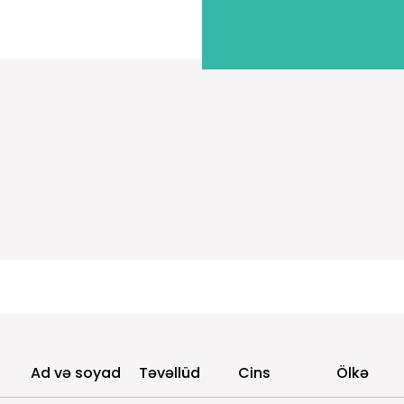
Ad və soyad
Təvəllüd
Cins
Ölkə