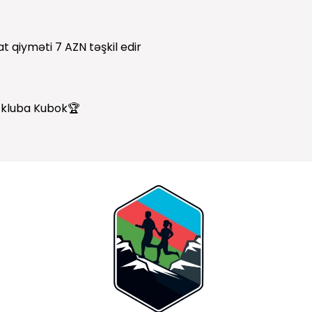
at qiyməti 7 AZN təşkil edir
n kluba Kubok🏆