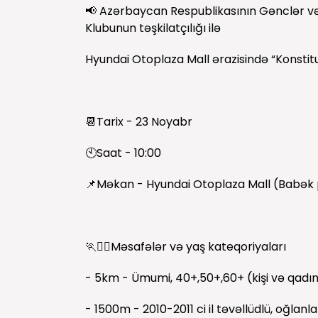
📢 Azərbaycan Respublikasının Gənclər və
Klubunun təşkilatçılığı ilə
Hyundai Otoplaza Mall ərazisində “Konstitus
📆Tarix - 23 Noyabr
🕙Saat - 10:00
📌Məkan - Hyundai Otoplaza Mall (Babək 
🏃🏃‍♀️Məsafələr və yaş kateqoriyaları
- 5km - Ümumi, 40+,50+,60+ (kişi və qadı
- 1500m - 2010-2011 ci il təvəllüdlü, oğlanla