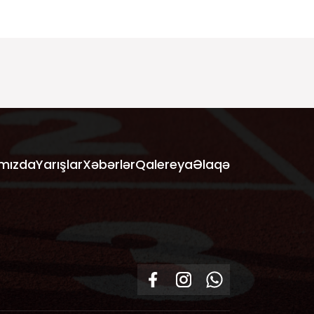
mızda
Yarışlar
Xəbərlər
Qalereya
Əlaqə