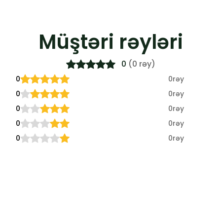
Müştəri rəyləri
0
(0 rəy)
0
0
rəy
0
0
rəy
0
0
rəy
0
0
rəy
0
0
rəy