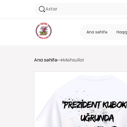
Ana səhifə
Haqq
Ana səhifə
Məhsullar