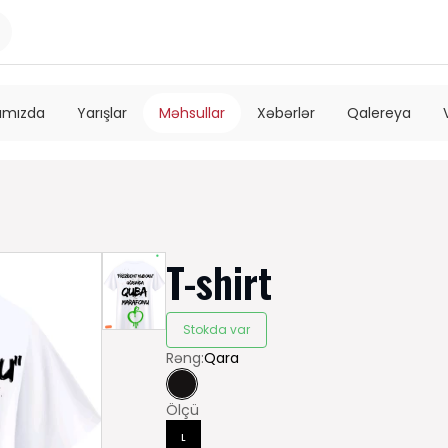
ımızda
Yarışlar
Məhsullar
Xəbərlər
Qalereya
T-shirt
Stokda var
Rəng:
Qara
Ölçü
L