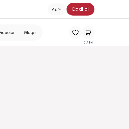
Daxil ol
AZ
Videolar
Əlaqə
0
AZN