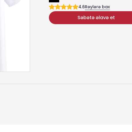
Rəylərə bax
4.6
Səbətə əlavə et