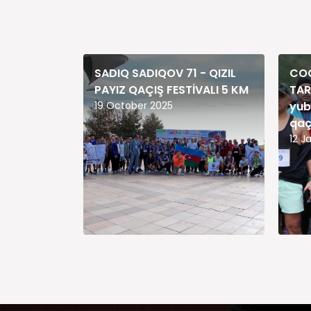
SADIQ SADIQOV 71 - QIZIL
COO
PAYIZ QAÇIŞ FESTİVALI 5 KM
TAR
19 October 2025
yub
qaç
12 J