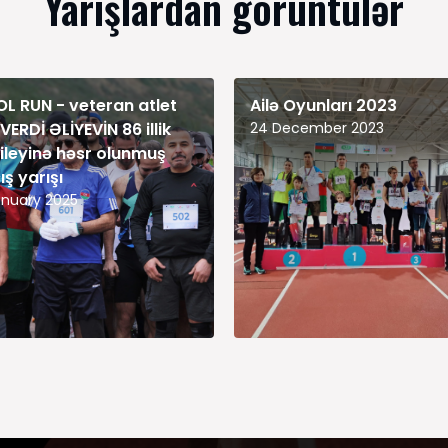
Yarışlardan görüntülər
L RUN - veteran atlet
Ailə Oyunları 2023
VERDİ ƏLİYEVİN 86 illik
24 December 2023
ileyinə həsr olunmuş
ış yarışı
anuary 2025