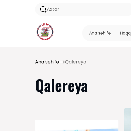
Ana səhifə
Haqq
Ana səhifə
Qalereya
Qalereya