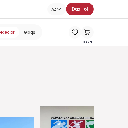
Daxil ol
AZ
Videolar
Əlaqə
0
AZN