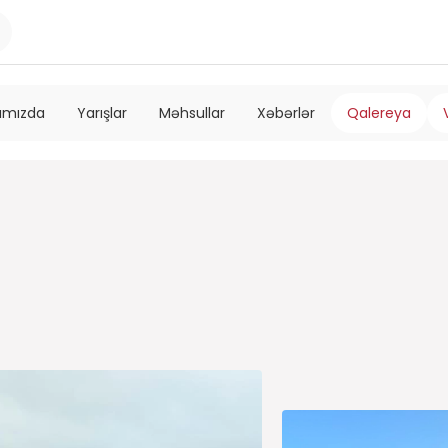
ımızda
Yarışlar
Məhsullar
Xəbərlər
Qalereya