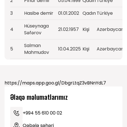
2
Pınar demir
05.04.1999
Qadın
Türkiye
3
Hasibe demir
01.01.2002
Qadın
Türkiye
Hüseynaga
4
21.02.1957
Kişi
Azərbaycan
Səfərov
Salman
5
10.04.2025
Kişi
Azərbaycan
Mahmudov
JAHID
6
29.04.1982
Kişi
AZERBAIJAN
MAJIDOV
https://maps.app.goo.gl/DbgrLtqZ3vBNnYdL7
7
Sani Hüseynov
15.06.1988
Kişi
Азербайджан
Əlaqə məlumatlarımız
Rati
8
01.04.1993
Kişi
Georgia
Giorgobiani
+994 55 610 00 02
9
Sadiq Abbasov
12.05.1985
Kişi
Azərbaycan
Qəbələ şəhəri