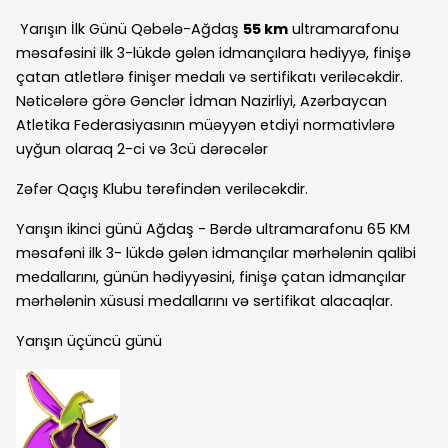
Yarışın İlk Günü Qəbələ-Ağdaş
55 km
ultramarafonu
məsafəsini ilk 3-lükdə gələn idmançılara hədiyyə, finişə
çatan atletlərə finişer medalı və sertifikatı veriləcəkdir.
Nəticələrə görə Gənclər İdman Nazirliyi, Azərbaycan
Atletika Federasiyasının müəyyən etdiyi normativlərə
uyğun olaraq 2-ci və 3cü dərəcələr
Zəfər Qaçış Klubu tərəfindən veriləcəkdir.
Yarışın ikinci günü Ağdaş - Bərdə ultramarafonu 65 KM
məsafəni ilk 3- lükdə gələn idmançılar mərhələnin qalibi
medallarını, günün hədiyyəsini, finişə çatan idmançılar
mərhələnin xüsusi medallarını və sertifikat alacaqlar.
Yarışın üçüncü günü