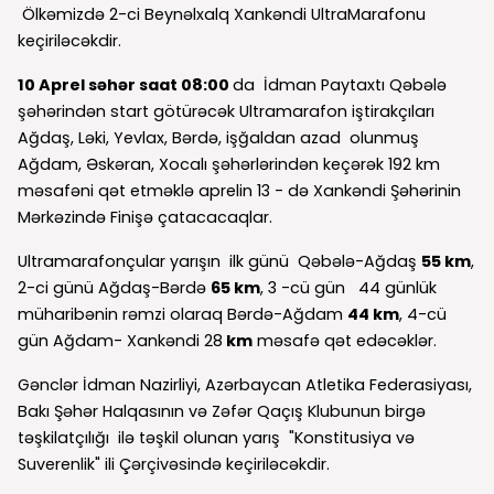
Ölkəmizdə 2-ci Beynəlxalq Xankəndi UltraMarafonu
keçiriləcəkdir.
10 Aprel səhər saat 08:00
da İdman Paytaxtı Qəbələ
şəhərindən start götürəcək Ultramarafon iştirakçıları
Ağdaş, Ləki, Yevlax, Bərdə, işğaldan azad olunmuş
Ağdam, Əskəran, Xocalı şəhərlərindən keçərək 192 km
məsafəni qət etməklə aprelin 13 - də Xankəndi Şəhərinin
Mərkəzində Finişə çatacacaqlar.
Ultramarafonçular yarışın ilk günü Qəbələ-Ağdaş
55 km
,
2-ci günü Ağdaş-Bərdə
65 km
, 3 -cü gün 44 günlük
müharibənin rəmzi olaraq Bərdə-Ağdam
44 km
, 4-cü
gün Ağdam- Xankəndi 28
km
məsafə qət edəcəklər.
Gənclər İdman Nazirliyi, Azərbaycan Atletika Federasiyası,
Bakı Şəhər Halqasının və Zəfər Qaçış Klubunun birgə
təşkilatçılığı ilə təşkil olunan yarış "Konstitusiya və
Suverenlik" ili Çərçivəsində keçiriləcəkdir.