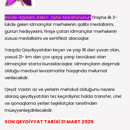
Bərdə-Ağdam 44km Zəfər Marafonunun
finişinə ilk 3-
lükdə gələn idmançılar mərhələnin qalibi medallarını,
günün hədiyyəsini, finişə çatan idmançılar mərhələnin
xüsusi medallarını və sertifikat alacaqlar.
Yarışda Qeydiyyatdan keçən və yaşı 18 dən yuxarı olan,
yaxud 21- km dən çox qaçış yarışı təcrübəsi olan
idmançılar starta buraxılacaqlar. Idmançıların daşımalı
olduğu məcburi ləvazimatlar haqqında məlumat
veriləcəkdir.
Qeyd: Vaxtın az və yerlərin məhdud olduğunu nəzərə
alaraq qeydiyyatdan tez keçirdiyiniz halda transfer, otel
və qonaqlama yerləri təşkilatçılar tərəfindən
müəyyənləşdiriləcəkdir.
SON QEYDİYYAT TARİXİ 31 MART 2025