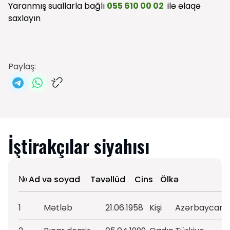
Yaranmış suallarla bağlı
055 610 00 02
ilə əlaqə
saxlayın
Paylaş:
İştirakçılar siyahısı
№
Ad və soyad
Təvəllüd
Cins
Ölkə
1
Mətləb
21.06.1958
Kişi
Azərbaycan