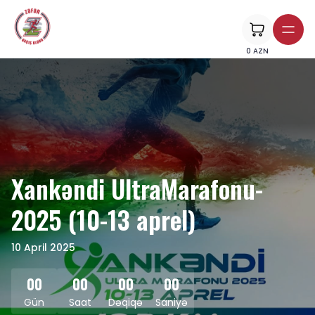
0
AZN
Xankəndi UltraMarafonu-
2025 (10-13 aprel)
10 April 2025
00
00
00
00
Gün
Saat
Dəqiqə
Saniyə