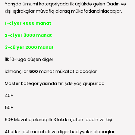
Yarışda ümumi kateqoriyada ilk üçlükdə gələn Qadın və
Kişi İştirakçılar müvafiq olaraq mükafatlandırılacaqlar.
1-ci yer 4000 manat
2-ci yer 3000 manat
3-cü yer 2000 manat
İlk 10-luğa düşən digər
idmançılar
500
manat mükafat alacaqlar.
Master Kateqoriyasında finişdə yaş qrupunda
40+
50+
60+ Müvafiq olaraq ilk 3 lükdə çatan qadın və kişi
Atletlər pul mükafatı və digər hədiyyələr alacaqlar.