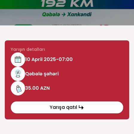
Yarışın detalları
10 April 2025-07:00
Qəbələ şəhəri
35.00 AZN
Yarışa qatıl