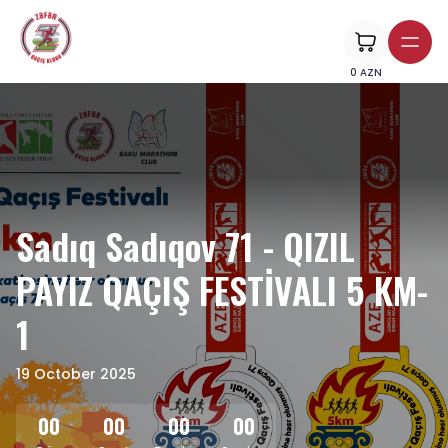
0
AZN
Sadıq Sadıqov 71 - QIZIL
PAYIZ QAÇIŞ FESTİVALI 5 KM-
1
19 October 2025
00
00
00
00