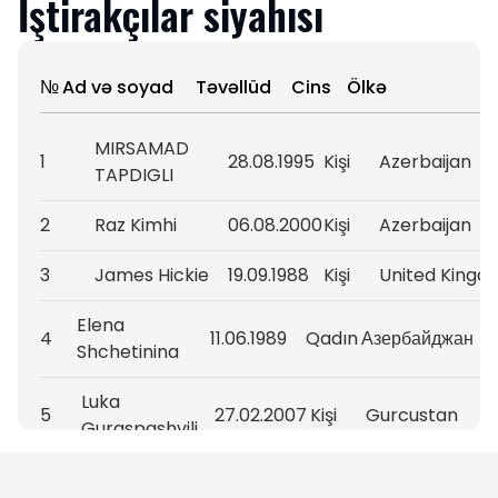
İştirakçılar siyahısı
№
Ad və soyad
Təvəllüd
Cins
Ölkə
MIRSAMAD
1
28.08.1995
Kişi
Azerbaijan
TAPDIGLI
2
Raz Kimhi
06.08.2000
Kişi
Azerbaijan
3
James Hickie
19.09.1988
Kişi
United Kingd
Elena
4
11.06.1989
Qadın
Азербайджан
Shchetinina
Luka
5
27.02.2007
Kişi
Gurcustan
Guraspashvili