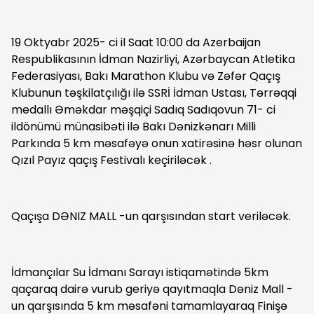
19 Oktyabr 2025- ci il Saat 10:00 da Azerbaijan
Respublikasının İdman Nazirliyi, Azərbaycan Atletika
Federasiyası, Bakı Marathon Klubu və Zəfər Qaçış
Klubunun təşkilatçılığı ilə SSRİ İdman Ustası, Tərrəqqi
medallı Əməkdar məşqiçi Sadıq Sadıqovun 71- ci
ildönümü münasibəti ilə Bakı Dənizkənarı Milli
Parkında 5 km məsafəyə onun xatirəsinə həsr olunan
Qızıl Payız qaçış Festivalı keçiriləcək .
Qaçışa DƏNIZ MALL -un qarşısından start veriləcək.
İdmançılar Su İdmanı Sarayı istiqamətində 5km
qaçaraq dairə vurub geriyə qayıtmaqla Dəniz Mall -
un qarşısında 5 km məsafəni tamamlayaraq Finişə