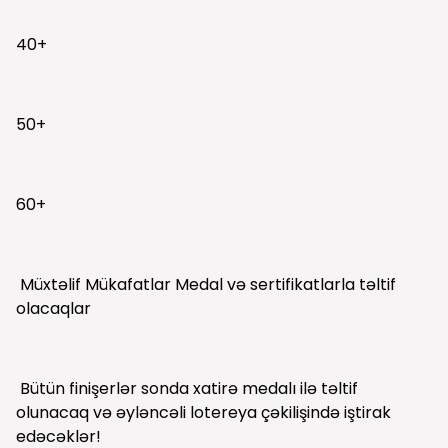
40+
50+
60+
Müxtəlif Mükafatlar Medal və sertifikatlarla təltif
olacaqlar
Bütün finişerlər sonda xatirə medalı ilə təltif
olunacaq və əyləncəli lotereya çəkilişində iştirak
edəcəklər!