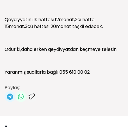
Qeydiyyatın ilk həftəsi 12manat,2ci həftə
15manat,3cü həftəsi 20manat təşkil edəcək.
Odur ki,daha erkən qeydiyyatdan keçməyə tələsin.
Yaranmış suallarla bağlı 055 610 00 02
Paylaş: