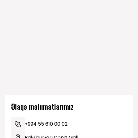
Veronika
6
19.10.2025
Qadın
Czech Republi
Frýdková
Nurlan
7
26.08.1994
Kişi
Azərbaycan
Raufoğlu
Əlaqə məlumatlarımız
+994 55 610 00 02
Bakı bulvarı Dəniz Mall